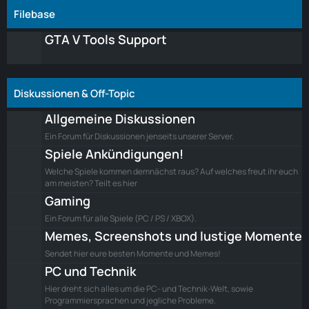
Filebase
GTA V Tools Support
Diskussionen & Off-Topic
Allgemeine Diskussionen
Ein Forum für Diskussionen jenseits unserer Server.
Spiele Ankündigungen!
Welche Spiele kommen demnächst raus? Auf welches freut ihr euch
am meisten? Teilt es hier
Gaming
Ein Forum für alle Spiele (PC / PS / XBOX).
Memes, Screenshots und lustige Momente
Sendet hier eure besten Momente und Memes!
PC und Technik
Hier dreht sich alles um die PC- und Technik-Welt, sowie
Programmiersprachen und jegliche Probleme.