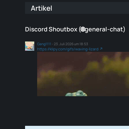
Artikel
Discord Shoutbox (🌐general-chat)
Gang1111
-
23. Juli 2026 um 18:53
https://klipy.com/gifs/waving-lizard