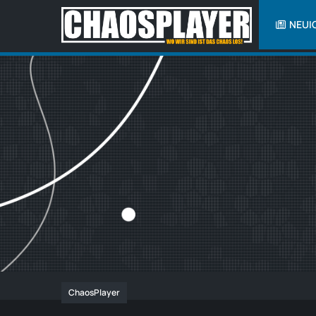
NEUI
ChaosPlayer