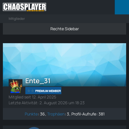
Mitglieder
Ente_31
Mitglied seit 12. April 2025
Letzte Aktivität:
2. August 2026 um 18:23
Punkte
36
Trophäen
3
Profil-Aufrufe
381