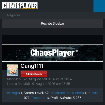
Mitglieder
Gang1111
Männlich
32
Mitglied seit 18. August 2024
Letzte Aktivität:
9. August 2026 um 03:55
Beiträge
1
Steam-Level
52
Erhaltene Reaktionen
1
Punkte
977
Trophäen
4
Profil-Aufrufe
3.287