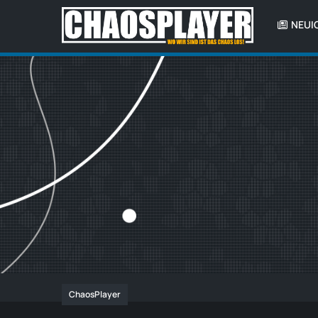
NEUI
ChaosPlayer