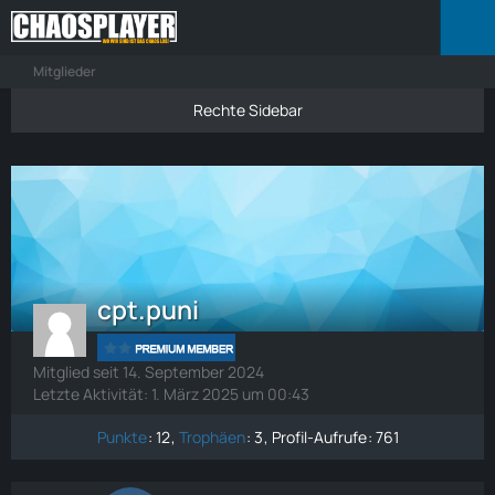
Mitglieder
cpt.puni
Mitglied seit 14. September 2024
Letzte Aktivität:
1. März 2025 um 00:43
Punkte
12
Trophäen
3
Profil-Aufrufe
761