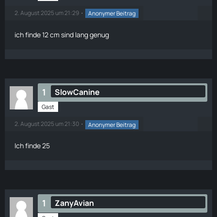
2. August 2025 um 21:29
Anonymer Beitrag
ich finde 12 cm sind lang genug
1
SlowCanine
Gast
2. August 2025 um 21:30
Anonymer Beitrag
Ich finde 25
1
ZanyAvian