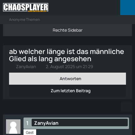
Anonyme Themen
ab welcher länge ist das männliche
Glied als lang angesehen
ZanyAvian
2. August 2025 um 21:29
Antworten
Zum letzten Beitrag
1
ZanyAvian
Gast